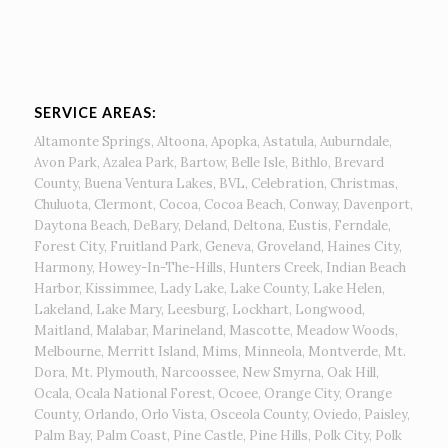
SERVICE AREAS:
Altamonte Springs, Altoona, Apopka, Astatula, Auburndale,
Avon Park, Azalea Park, Bartow, Belle Isle, Bithlo, Brevard
County, Buena Ventura Lakes, BVL, Celebration, Christmas,
Chuluota, Clermont, Cocoa, Cocoa Beach, Conway, Davenport,
Daytona Beach, DeBary, Deland, Deltona, Eustis, Ferndale,
Forest City, Fruitland Park, Geneva, Groveland, Haines City,
Harmony, Howey-In-The-Hills, Hunters Creek, Indian Beach
Harbor, Kissimmee, Lady Lake, Lake County, Lake Helen,
Lakeland, Lake Mary, Leesburg, Lockhart, Longwood,
Maitland, Malabar, Marineland, Mascotte, Meadow Woods,
Melbourne, Merritt Island, Mims, Minneola, Montverde, Mt.
Dora, Mt. Plymouth, Narcoossee, New Smyrna, Oak Hill,
Ocala, Ocala National Forest, Ocoee, Orange City, Orange
County, Orlando, Orlo Vista, Osceola County, Oviedo, Paisley,
Palm Bay, Palm Coast, Pine Castle, Pine Hills, Polk City, Polk