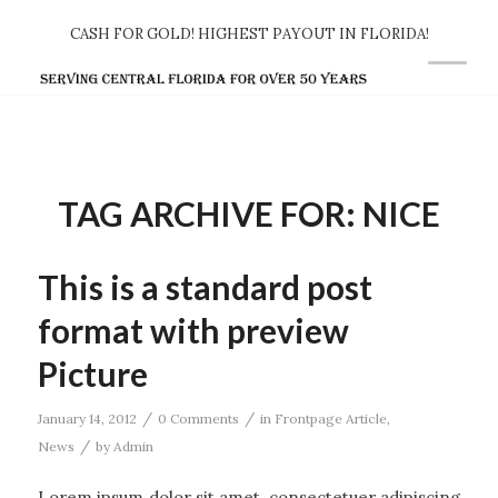
CASH FOR GOLD! HIGHEST PAYOUT IN FLORIDA!
TAG ARCHIVE FOR:
NICE
This is a standard post
format with preview
Picture
/
/
January 14, 2012
0 Comments
in
Frontpage Article
,
/
News
by
Admin
Lorem ipsum dolor sit amet, consectetuer adipiscing