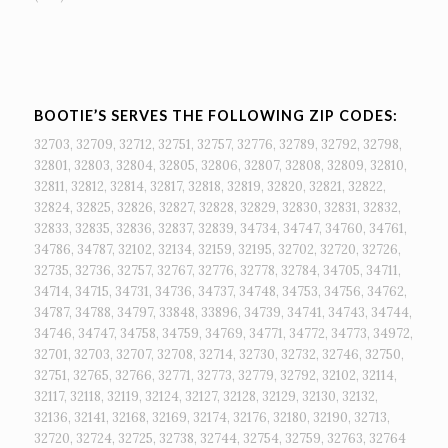
BOOTIE’S SERVES THE FOLLOWING ZIP CODES:
32703, 32709, 32712, 32751, 32757, 32776, 32789, 32792, 32798,
32801, 32803, 32804, 32805, 32806, 32807, 32808, 32809, 32810,
32811, 32812, 32814, 32817, 32818, 32819, 32820, 32821, 32822,
32824, 32825, 32826, 32827, 32828, 32829, 32830, 32831, 32832,
32833, 32835, 32836, 32837, 32839, 34734, 34747, 34760, 34761,
34786, 34787, 32102, 32134, 32159, 32195, 32702, 32720, 32726,
32735, 32736, 32757, 32767, 32776, 32778, 32784, 34705, 34711,
34714, 34715, 34731, 34736, 34737, 34748, 34753, 34756, 34762,
34787, 34788, 34797, 33848, 33896, 34739, 34741, 34743, 34744,
34746, 34747, 34758, 34759, 34769, 34771, 34772, 34773, 34972,
32701, 32703, 32707, 32708, 32714, 32730, 32732, 32746, 32750,
32751, 32765, 32766, 32771, 32773, 32779, 32792, 32102, 32114,
32117, 32118, 32119, 32124, 32127, 32128, 32129, 32130, 32132,
32136, 32141, 32168, 32169, 32174, 32176, 32180, 32190, 32713,
32720, 32724, 32725, 32738, 32744, 32754, 32759, 32763, 32764