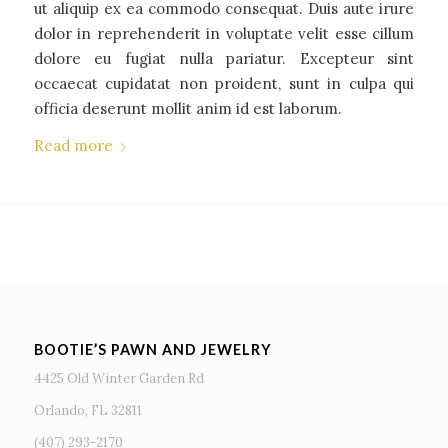
ut aliquip ex ea commodo consequat. Duis aute irure
dolor in reprehenderit in voluptate velit esse cillum
dolore eu fugiat nulla pariatur. Excepteur sint
occaecat cupidatat non proident, sunt in culpa qui
officia deserunt mollit anim id est laborum.
Read more
BOOTIE’S PAWN AND JEWELRY
4425 Old Winter Garden Rd
Orlando, FL 32811
(407) 293-2170